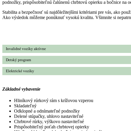
podnožky, prispôsobiteľnú čalúnenú chrbtovú opierku a bočnice na o
Stabilita a bezpečnosť sú najdôležitejšími kritériami pre vás, ako použ
Ako výsledok môžeme ponúknuť vysokú kvalitu. Všimnite si nepatrné 
Invalidné vozíky aktívne
Detský program
Elektrické vozíky
Základné vybavenie
Hliníkový rúrkový rám s krížovou vzperou
Skladateľný
Odklopné a odnímateľné podnožky
Delené stúpačky, uhlovo nastaviteľné
Chrbtové rúrky, výškovo nastaviteľné
Prispôsobiteľný poťah chrbtovej opierky