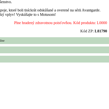
šenstvo.
poje, ktoré boli tisíckrát odskúšané a overené na sérii Avantgarde.
aký vplyv! Vyskúšajte to s Motusom!
Plne hradený zdravotnou poisťovňou. Kód produktu: L0000
Kód ZP:
L81790
álne