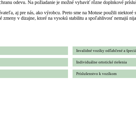
chranu odevu. Na požiadanie je možné vybaviť rôzne doplnkové príslu
ívateľa, aj pre nás, ako výrobcu. Preto sme na Motuse použili niektoré s
zmeny v dizajne, ktoré na vysokú stabilitu a spoľahlivosť nemajú nij
Invalidné vozíky odľahčené a špeci
Individuálne ortotické riešenia
Príslušenstvo k vozíkom