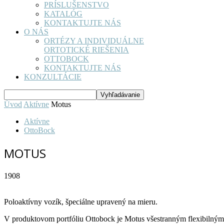
PRÍSLUŠENSTVO
KATALÓG
KONTAKTUJTE NÁS
O NÁS
ORTÉZY A INDIVIDUÁLNE
ORTOTICKÉ RIEŠENIA
OTTOBOCK
KONTAKTUJTE NÁS
KONZULTÁCIE
Úvod
Aktívne
Motus
Aktívne
OttoBock
MOTUS
1908
Poloaktívny vozík, špeciálne upravený na mieru.
V produktovom portfóliu Ottobock je Motus všestranným flexibilným