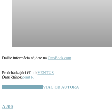
Ďalšie informácia nájdete na
OttoBock.com
Predchádzajúci článok
VENTUS
Ďalší článok
Zenit R
SÚVISIACE ČLÁNKY
VIAC OD AUTORA
A200