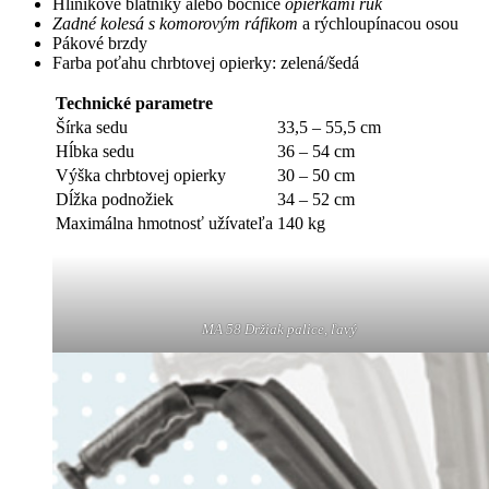
Hliníkové blatníky alebo bočnice
opierkami rúk
Zadné kolesá s komorovým ráfikom
a rýchloupínacou osou
Pákové brzdy
Farba poťahu chrbtovej opierky: zelená/šedá
Technické parametre
Šírka sedu
33,5 – 55,5 cm
Hĺbka sedu
36 – 54 cm
Výška chrbtovej opierky
30 – 50 cm
Dĺžka podnožiek
34 – 52 cm
Maximálna hmotnosť užívateľa
140 kg
MA 58 Držiak palice, ľavý