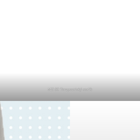
ME 60 Terapeutický stolík