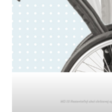
MD 10 Nastaviteľný uhol
chrbtovej o