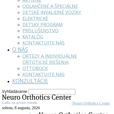
AKTÍVNE
ODĽAHČENÉ A ŠPECIÁLNE
DETSKÉ INVALIDNÉ VOZÍKY
ELEKTRICKÉ
DETSKÝ PROGRAM
PRÍSLUŠENSTVO
KATALÓG
KONTAKTUJTE NÁS
O NÁS
ORTÉZY A INDIVIDUÁLNE
ORTOTICKÉ RIEŠENIA
OTTOBOCK
KONTAKTUJTE NÁS
KONZULTÁCIE
Vyhľadávanie
Neuro Orthotics Center
sobota, 8 augusta, 2026