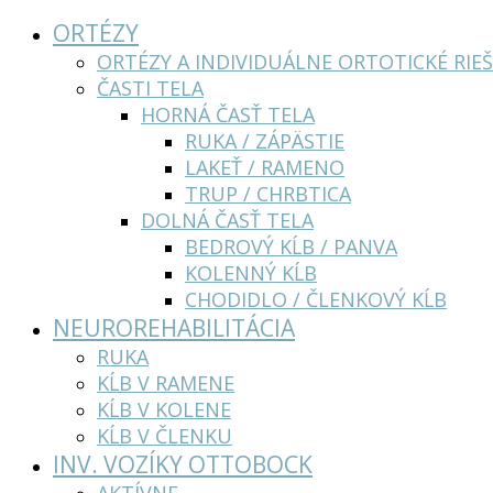
ORTÉZY
ORTÉZY A INDIVIDUÁLNE ORTOTICKÉ RIEŠ
ČASTI TELA
HORNÁ ČASŤ TELA
RUKA / ZÁPÄSTIE
LAKEŤ / RAMENO
TRUP / CHRBTICA
DOLNÁ ČASŤ TELA
BEDROVÝ KĹB / PANVA
KOLENNÝ KĹB
CHODIDLO / ČLENKOVÝ KĹB
NEUROREHABILITÁCIA
RUKA
KĹB V RAMENE
KĹB V KOLENE
KĹB V ČLENKU
INV. VOZÍKY OTTOBOCK