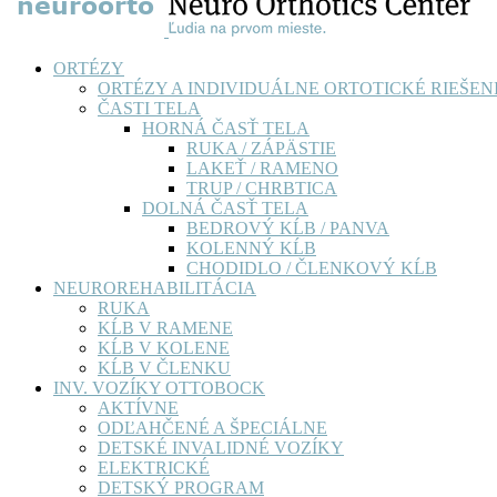
ORTÉZY
ORTÉZY A INDIVIDUÁLNE ORTOTICKÉ RIEŠEN
ČASTI TELA
HORNÁ ČASŤ TELA
RUKA / ZÁPÄSTIE
LAKEŤ / RAMENO
TRUP / CHRBTICA
DOLNÁ ČASŤ TELA
BEDROVÝ KĹB / PANVA
KOLENNÝ KĹB
CHODIDLO / ČLENKOVÝ KĹB
NEUROREHABILITÁCIA
RUKA
KĹB V RAMENE
KĹB V KOLENE
KĹB V ČLENKU
INV. VOZÍKY OTTOBOCK
AKTÍVNE
ODĽAHČENÉ A ŠPECIÁLNE
DETSKÉ INVALIDNÉ VOZÍKY
ELEKTRICKÉ
DETSKÝ PROGRAM