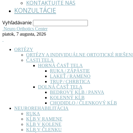
KONTAKTUJTE NÁS
KONZULTÁCIE
Vyhľadávanie
Neuro Orthotics Center
piatok, 7 augusta, 2026
ORTÉZY
ORTÉZY A INDIVIDUÁLNE ORTOTICKÉ RIEŠEN
ČASTI TELA
HORNÁ ČASŤ TELA
RUKA / ZÁPÄSTIE
LAKEŤ / RAMENO
TRUP / CHRBTICA
DOLNÁ ČASŤ TELA
BEDROVÝ KĹB / PANVA
KOLENNÝ KĹB
CHODIDLO / ČLENKOVÝ KĹB
NEUROREHABILITÁCIA
RUKA
KĹB V RAMENE
KĹB V KOLENE
KĹB V ČLENKU