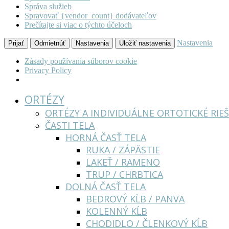
Správa služieb
Spravovať {vendor_count} dodávateľov
Prečítajte si viac o týchto účeloch
Nastavenia
Prijať
Odmietnúť
Nastavenia
Uložiť nastavenia
Zásady používania súborov cookie
Privacy Policy
ORTÉZY
ORTÉZY A INDIVIDUÁLNE ORTOTICKÉ RIEŠ
ČASTI TELA
HORNÁ ČASŤ TELA
RUKA / ZÁPÄSTIE
LAKEŤ / RAMENO
TRUP / CHRBTICA
DOLNÁ ČASŤ TELA
BEDROVÝ KĹB / PANVA
KOLENNÝ KĹB
CHODIDLO / ČLENKOVÝ KĹB