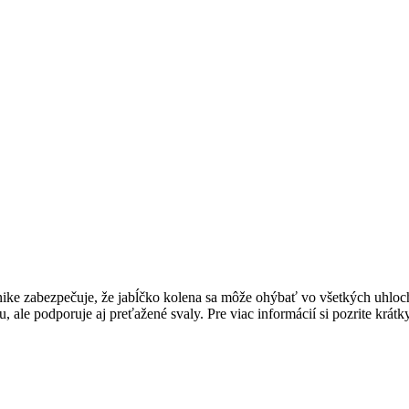
nike zabezpečuje, že jabĺčko kolena sa môže ohýbať vo všetkých uhloc
, ale podporuje aj preťažené svaly. Pre viac informácií si pozrite krát