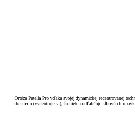
Ortéza Patella Pro vďaka svojej dynamickej recentrovanej tech
do stredu (vycentruje sa), čo nielen odľahčuje kĺbovú chrupavku