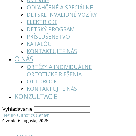
AKTÍVNE
ODĽAHČENÉ A ŠPECIÁLNE
DETSKÉ INVALIDNÉ VOZÍKY
ELEKTRICKÉ
DETSKÝ PROGRAM
PRÍSLUŠENSTVO
KATALÓG
KONTAKTUJTE NÁS
O NÁS
ORTÉZY A INDIVIDUÁLNE
ORTOTICKÉ RIEŠENIA
OTTOBOCK
KONTAKTUJTE NÁS
KONZULTÁCIE
Vyhľadávanie
Neuro Orthotics Center
štvrtok, 6 augusta, 2026