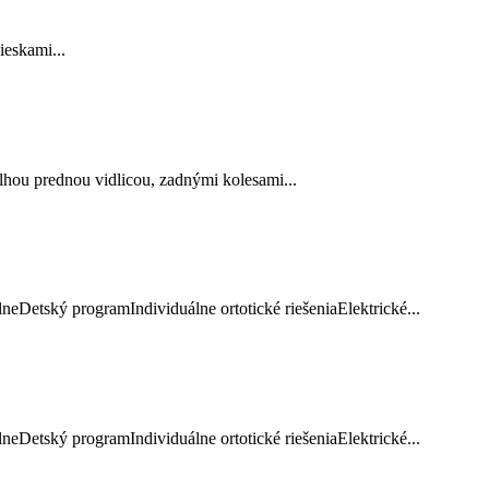
eskami...
hou prednou vidlicou, zadnými kolesami...
Detský programIndividuálne ortotické riešeniaElektrické...
Detský programIndividuálne ortotické riešeniaElektrické...