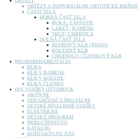
ORTÉZY
ORTÉZY A INDIVIDUÁLNE ORTOTICKÉ RIEŠEN
ČASTI TELA
HORNÁ ČASŤ TELA
RUKA / ZÁPÄSTIE
LAKEŤ / RAMENO
TRUP / CHRBTICA
DOLNÁ ČASŤ TELA
BEDROVÝ KĹB / PANVA
KOLENNÝ KĹB
CHODIDLO / ČLENKOVÝ KĹB
NEUROREHABILITÁCIA
RUKA
KĹB V RAMENE
KĹB V KOLENE
KĹB V ČLENKU
INV. VOZÍKY OTTOBOCK
AKTÍVNE
ODĽAHČENÉ A ŠPECIÁLNE
DETSKÉ INVALIDNÉ VOZÍKY
ELEKTRICKÉ
DETSKÝ PROGRAM
PRÍSLUŠENSTVO
KATALÓG
KONTAKTUJTE NÁS