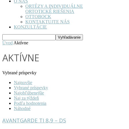
O NÁS
ORTÉZY A INDIVIDUÁLNE
ORTOTICKÉ RIEŠENIA
OTTOBOCK
KONTAKTUJTE NÁS
KONZULTÁCIE
Úvod
Aktívne
AKTÍVNE
Vybrané príspevky
Najnovšie
Vybrané príspevky
Najobľúbenejšie
Naj za týždeň
Podľa hodnotenia
Náhodné
AVANTGARDE TI 8,9 – DS