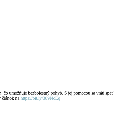
h, čo umožňuje bezbolestný pohyb. S jej pomocou sa vráti späť
ky článok na
https://bit.ly/389NcEq