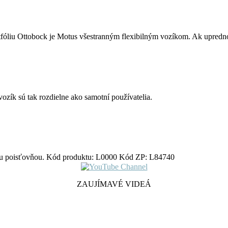
fóliu Ottobock je Motus všestranným flexibilným vozíkom. Ak uprednos
ozík sú tak rozdielne ako samotní používatelia.
nou poisťovňou. Kód produktu: L0000 Kód ZP: L84740
ZAUJÍMAVÉ VIDEÁ