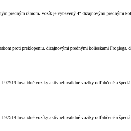
ným predným rámom. Vozík je vybavený 4“ dizajnovými prednými koli
om proti preklopeniu, dizajnovými prednými kolieskami Froglegs, dl
7519 Invalidné vozíky aktívneInvalidné vozíky odľahčené a špeciálne
7519 Invalidné vozíky aktívneInvalidné vozíky odľahčené a špeciálne