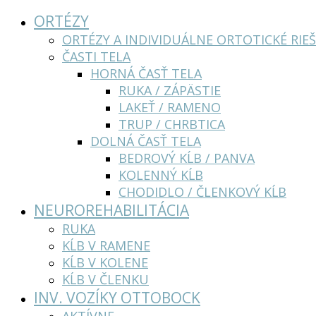
ORTÉZY
ORTÉZY A INDIVIDUÁLNE ORTOTICKÉ RIEŠ
ČASTI TELA
HORNÁ ČASŤ TELA
RUKA / ZÁPÄSTIE
LAKEŤ / RAMENO
TRUP / CHRBTICA
DOLNÁ ČASŤ TELA
BEDROVÝ KĹB / PANVA
KOLENNÝ KĹB
CHODIDLO / ČLENKOVÝ KĹB
NEUROREHABILITÁCIA
RUKA
KĹB V RAMENE
KĹB V KOLENE
KĹB V ČLENKU
INV. VOZÍKY OTTOBOCK