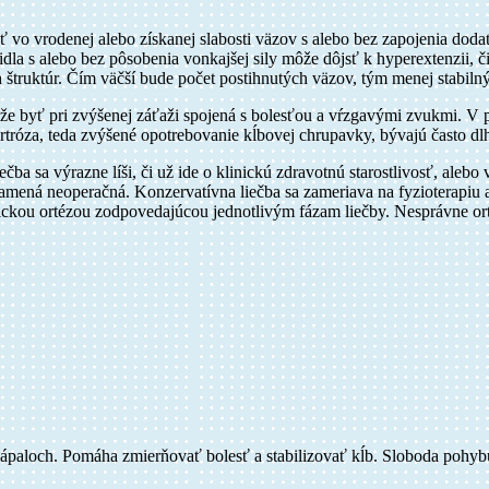
 vo vrodenej alebo získanej slabosti väzov s alebo bez zapojenia dodat
idla s alebo bez pôsobenia vonkajšej sily môže dôjsť k hyperextenzii, 
 štruktúr. Čím väčší bude počet postihnutých väzov, tým menej stabiln
ôže byť pri zvýšenej záťaži spojená s bolesťou a vŕzgavými zvukmi. V pr
 artróza, teda zvýšené opotrebovanie kĺbovej chrupavky, bývajú často
čba sa výrazne líši, či už ide o klinickú zdravotnú starostlivosť, alebo
namená neoperačná. Konzervatívna liečba sa zameriava na fyzioterapiu a
ckou ortézou zodpovedajúcou jednotlivým fázam liečby. Nesprávne ortot
 zápaloch. Pomáha zmierňovať bolesť a stabilizovať kĺb. Sloboda pohy