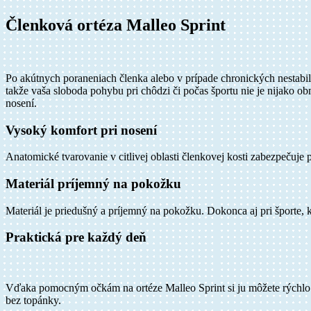
Členková ortéza Malleo Sprint
Po akútnych poraneniach členka alebo v prípade chronických nestabil
takže vaša sloboda pohybu pri chôdzi či počas športu nie je nijako 
nosení.
Vysoký komfort pri nosení
Anatomické tvarovanie v citlivej oblasti členkovej kosti zabezpečuj
Materiál príjemný na pokožku
Materiál je priedušný a príjemný na pokožku. Dokonca aj pri športe, 
Praktická pre každý deň
Vďaka pomocným očkám na ortéze Malleo Sprint si ju môžete rýchlo n
bez topánky.