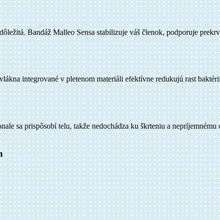
ležitá. Bandáž Malleo Sensa stabilizuje váš členok, podporuje prekr
lákna integrované v pletenom materiáli efektívne redukujú rast bakté
le sa prispôsobí telu, takže nedochádza ku škrteniu a nepríjemnému otl
h