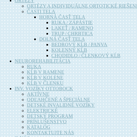
ORTÉZY
ORTÉZY A INDIVIDUÁLNE ORTOTICKÉ RIEŠEN
ČASTI TELA
HORNÁ ČASŤ TELA
RUKA / ZÁPÄSTIE
LAKEŤ / RAMENO
TRUP / CHRBTICA
DOLNÁ ČASŤ TELA
BEDROVÝ KĹB / PANVA
KOLENNÝ KĹB
CHODIDLO / ČLENKOVÝ KĹB
NEUROREHABILITÁCIA
RUKA
KĹB V RAMENE
KĹB V KOLENE
KĹB V ČLENKU
INV. VOZÍKY OTTOBOCK
AKTÍVNE
ODĽAHČENÉ A ŠPECIÁLNE
DETSKÉ INVALIDNÉ VOZÍKY
ELEKTRICKÉ
DETSKÝ PROGRAM
PRÍSLUŠENSTVO
KATALÓG
KONTAKTUJTE NÁS