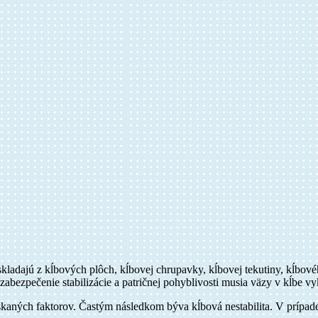
 skladajú z kĺbových plôch, kĺbovej chrupavky, kĺbovej tekutiny, kĺb
zabezpečenie stabilizácie a patričnej pohyblivosti musia väzy v kĺbe v
ných faktorov. Častým následkom býva kĺbová nestabilita. V prípade h