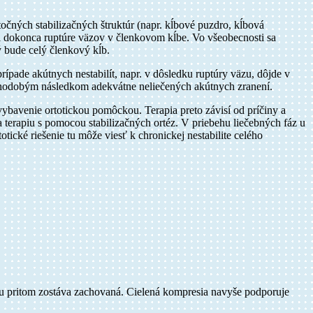
očných stabilizačných štruktúr (napr. kĺbové puzdro, kĺbová
či dokonca ruptúre väzov v členkovom kĺbe. Vo všeobecnosti sa
ý bude celý členkový kĺb.
ípade akútnych nestabilít, napr. v dôsledku ruptúry väzu, dôjde v
 dlhodobým následkom adekvátne neliečených akútnych zranení.
 vybavenie ortotickou pomôckou. Terapia preto závisí od príčiny a
 terapiu s pomocou stabilizačných ortéz. V priebehu liečebných fáz u
ické riešenie tu môže viesť k chronickej nestabilite celého
bu pritom zostáva zachovaná. Cielená kompresia navyše podporuje