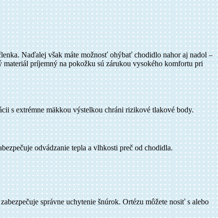
o členka. Naďalej však máte možnosť ohýbať chodidlo nahor aj nadol –
ný materiál príjemný na pokožku sú zárukou vysokého komfortu pri
ácii s extrémne mäkkou výstelkou chráni rizikové tlakové body.
abezpečuje odvádzanie tepla a vlhkosti preč od chodidla.
 zabezpečuje správne uchytenie šnúrok. Ortézu môžete nosiť s alebo