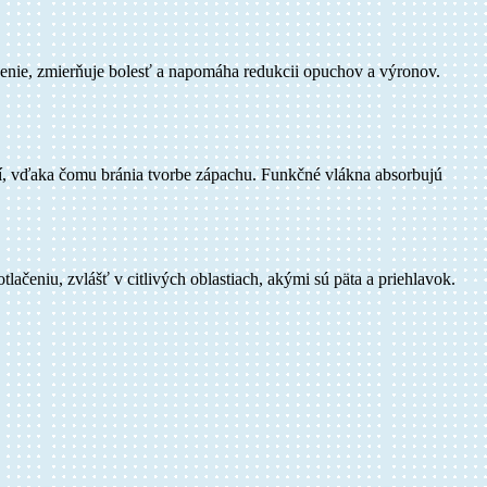
venie, zmierňuje bolesť a napomáha redukcii opuchov a výronov.
rií, vďaka čomu bránia tvorbe zápachu. Funkčné vlákna absorbujú
ačeniu, zvlášť v citlivých oblastiach, akými sú päta a priehlavok.