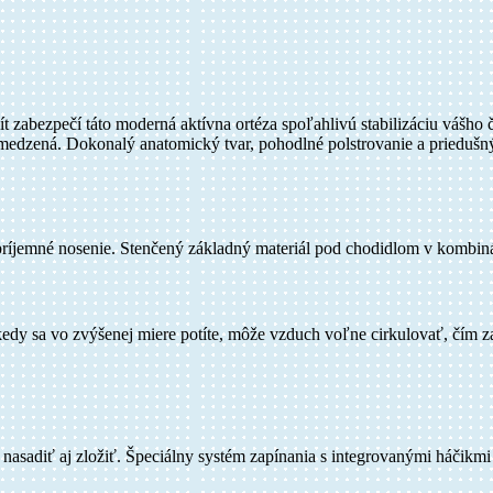
ít zabezpečí táto moderná aktívna ortéza spoľahlivú stabilizáciu vášh
obmedzená. Dokonalý anatomický tvar, pohodlné polstrovanie a prieduš
e príjemné nosenie. Stenčený základný materiál pod chodidlom v kombin
kedy sa vo zvýšenej miere potíte, môže vzduch voľne cirkulovať, čím z
asadiť aj zložiť. Špeciálny systém zapínania s integrovanými háčikmi