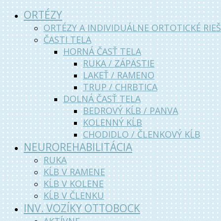
ORTÉZY
ORTÉZY A INDIVIDUÁLNE ORTOTICKÉ RIEŠ
ČASTI TELA
HORNÁ ČASŤ TELA
RUKA / ZÁPÄSTIE
LAKEŤ / RAMENO
TRUP / CHRBTICA
DOLNÁ ČASŤ TELA
BEDROVÝ KĹB / PANVA
KOLENNÝ KĹB
CHODIDLO / ČLENKOVÝ KĹB
NEUROREHABILITÁCIA
RUKA
KĹB V RAMENE
KĹB V KOLENE
KĹB V ČLENKU
INV. VOZÍKY OTTOBOCK