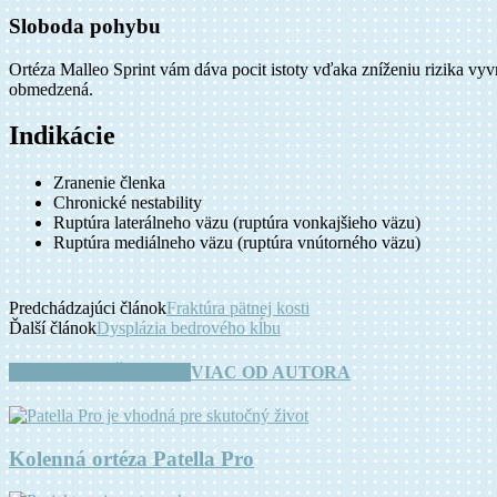
Sloboda pohybu
Ortéza Malleo Sprint vám dáva pocit istoty vďaka zníženiu rizika vy
obmedzená.
Indikácie
Zranenie členka
Chronické nestability
Ruptúra laterálneho väzu (ruptúra vonkajšieho väzu)
Ruptúra mediálneho väzu (ruptúra vnútorného väzu)
Predchádzajúci článok
Fraktúra pätnej kosti
Ďalší článok
Dysplázia bedrového kĺbu
SÚVISIACE ČLÁNKY
VIAC OD AUTORA
Kolenná ortéza Patella Pro