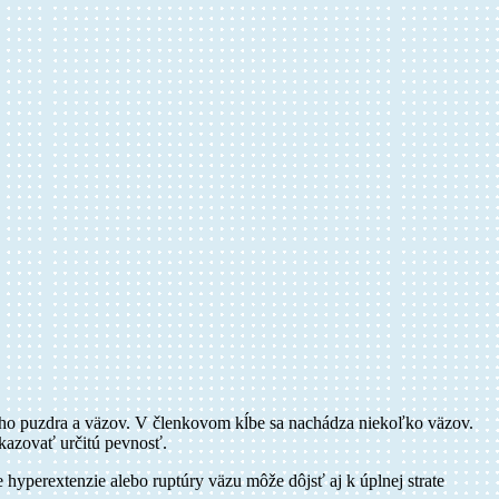
ového puzdra a väzov. V členkovom kĺbe sa nachádza niekoľko väzov.
ykazovať určitú pevnosť.
yperextenzie alebo ruptúry väzu môže dôjsť aj k úplnej strate