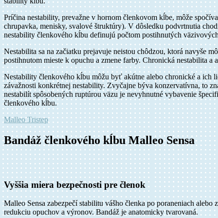
stability kĺbu.
Príčina nestability, prevažne v hornom členkovom kĺbe, môže spočívať
chrupavka, menisky, svalové štruktúry). V dôsledku podvrtnutia chod
nestability členkového kĺbu definujú počtom postihnutých väzivových
Nestabilita sa na začiatku prejavuje neistou chôdzou, ktorá navyše m
postihnutom mieste k opuchu a zmene farby. Chronická nestabilita a
Nestability členkového kĺbu môžu byť akútne alebo chronické a ich lie
závažnosti konkrétnej nestability. Zvyčajne býva konzervatívna, to z
nestabilít spôsobených ruptúrou väzu je nevyhnutné vybavenie špecifi
členkového kĺbu.
Malleo Tristep
Bandáž členkového kĺbu Malleo Sensa
Vyššia miera bezpečnosti pre členok
Malleo Sensa zabezpečí stabilitu vášho členka po poraneniach alebo
redukciu opuchov a výronov. Bandáž je anatomicky tvarovaná.