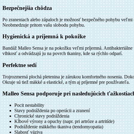
Bezpečnejšia chôdza
Po zraneniach alebo zápaloch je možnosť bezpečného pohybu veľmi dô
Neobmedzuje pritom vašu slobodu pohybu.
Hygienická a príjemná k pokožke
Bandáž Malleo Sensa je na pokožku veľmi príjemná. Antibakteriálne v
vlhkosť a odvádzajú ju na povrch tkaniny, kde sa rýchlo odparí.
Perfektne sedí
Trojrozmerná plochá pletenina je zárukou komfortného nosenia. Dokona
Okraje sú tiež mäkké a elastické, a tým aj príjemné pre používateľa.
Malleo Sensa podporuje pri nasledujúcich ťažkostiac
Pocit nestability
Stavy podráždenia po operácii a zranení
Chronické stavy podráždenia
Kĺbové výrony a opuchy (napr. pri artróze a artritíde)
Podráždenie mäkkého tkaniva (tendomyopatia)
Slabosť väziva