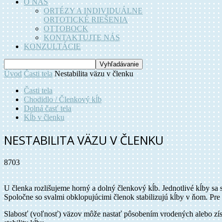
O NÁS
ORTÉZY A INDIVIDUÁLNE
ORTOTICKÉ RIEŠENIA
OTTOBOCK
KONTAKTUJTE NÁS
KONZULTÁCIE
Úvod
Časti tela
Nestabilita väzu v členku
Časti tela
Chodidlo / Členkový kĺb
Dolná časť tela
Kĺb v členku
NESTABILITA VÄZU V ČLENKU
8703
U členka rozlišujeme horný a dolný členkový kĺb. Jednotlivé kĺby sa
Spoločne so svalmi obklopujúcimi členok stabilizujú kĺby v ňom. Pre 
Slabosť (voľnosť) väzov môže nastať pôsobením vrodených alebo získa